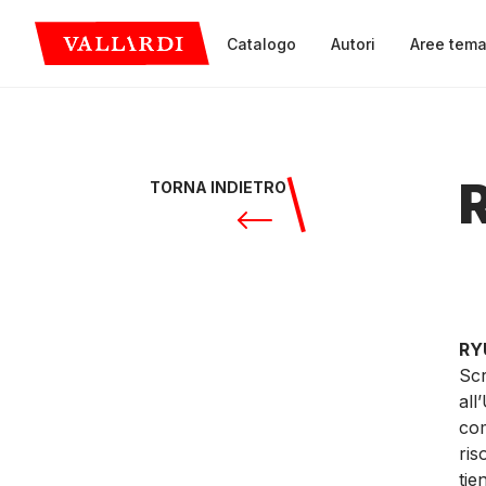
Catalogo
Autori
Aree tema
R
TORNA INDIETRO
RY
Scr
all
com
ris
tie