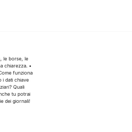
, le borse, le
ima chiarezza. •
• Come funziona
 i dati chiave
ziari? Quali
anche tu potrai
 dei giornali!