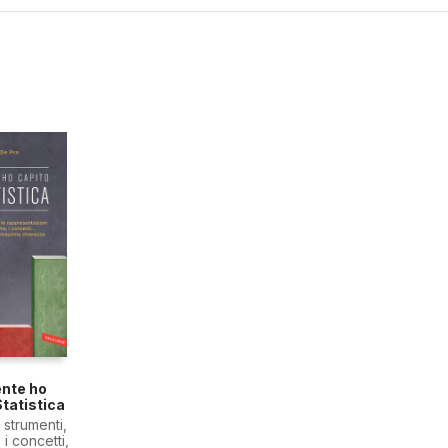
ente ho
Statistica
i strumenti,
 i concetti,