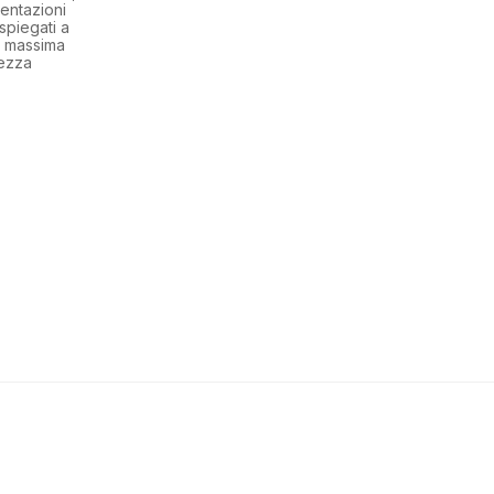
entazioni
spiegati a
la massima
rezza