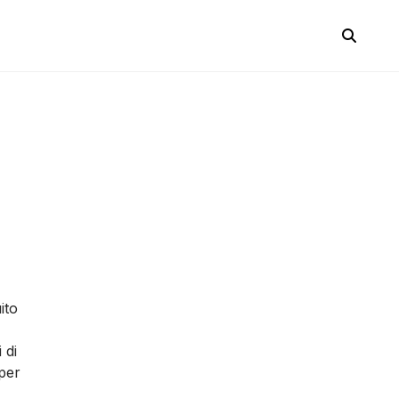
ito
 di
 per