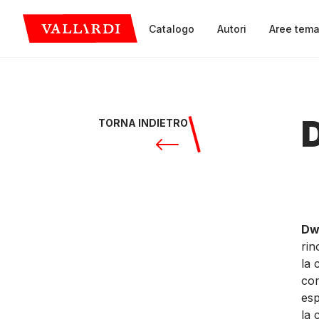
Catalogo
Autori
Aree tema
D
TORNA INDIETRO
Dw
rin
la 
com
esp
la 