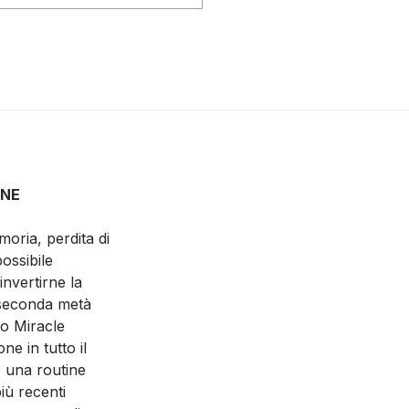
ONE
oria, perdita di
ossibile
invertirne la
 seconda metà
do Miracle
ne in tutto il
 una routine
iù recenti