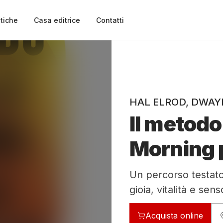
tiche
Casa editrice
Contatti
HAL ELROD
,
DWAYN
Il metodo
Morning p
Un percorso testato 
gioia, vitalità e sens
Acquista online