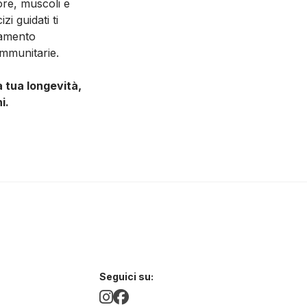
ore, muscoli e
i guidati ti
ramento
immunitarie.
 tua longevità,
i.
Seguici su: