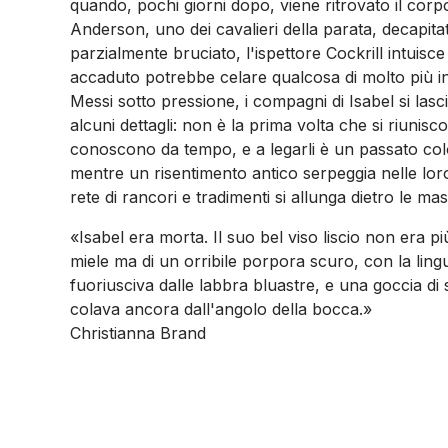
quando, pochi giorni dopo, viene ritrovato il corpo
Anderson, uno dei cavalieri della parata, decapita
parzialmente bruciato, l'ispettore Cockrill intuisc
accaduto potrebbe celare qualcosa di molto più in
Messi sotto pressione, i compagni di Isabel si lasc
alcuni dettagli: non è la prima volta che si riunisco
conoscono da tempo, e a legarli è un passato colo
mentre un risentimento antico serpeggia nelle lor
rete di rancori e tradimenti si allunga dietro le ma
«Isabel era morta. Il suo bel viso liscio non era pi
miele ma di un orribile porpora scuro, con la lin
fuoriusciva dalle labbra bluastre, e una goccia di 
colava ancora dall'angolo della bocca.»
Christianna Brand