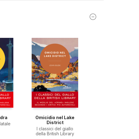
ndra
Omicidio nel Lake
District
Natale
I classici del giallo
della British Library