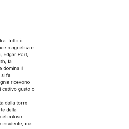
ra, tutto è
rice magnetica e
i, Edgar Port,
th, la
e domina il
 si fa
gnia ricevono
i cattivo gusto o
a dalla torre
te della
 meticoloso
 incidente, ma