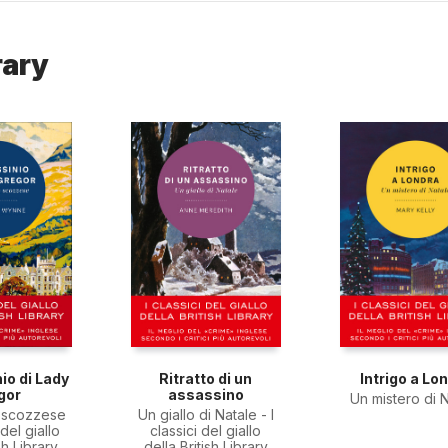
brary
io di Lady
Ritratto di un
Intrigo a Lo
gor
assassino
Un mistero di 
o scozzese
Un giallo di Natale - I
 del giallo
classici del giallo
sh Library
della British Library