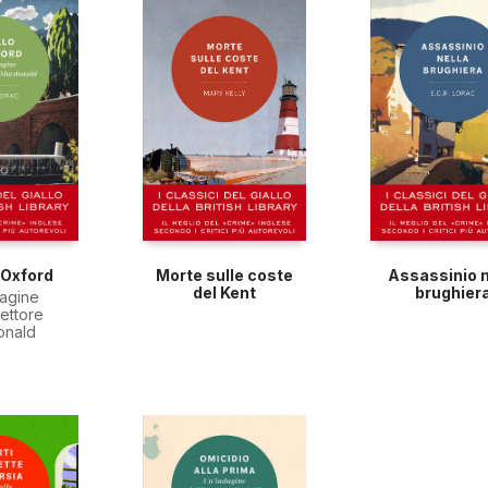
 Oxford
Morte sulle coste
Assassinio n
del Kent
brughier
dagine
pettore
onald