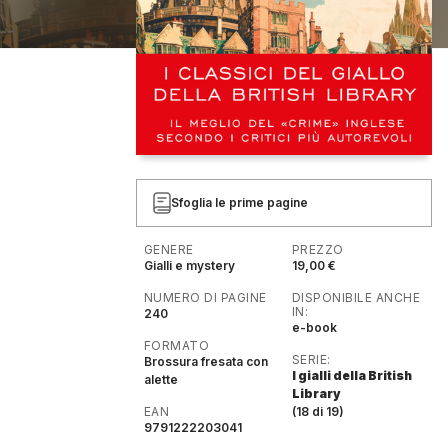
Sfoglia le prime pagine
GENERE
PREZZO
Gialli e mystery
19,00 €
NUMERO DI PAGINE
DISPONIBILE ANCHE
IN:
240
e-book
FORMATO
SERIE:
Brossura fresata con
I gialli della British
alette
Library
EAN
(18 di 19)
9791222203041