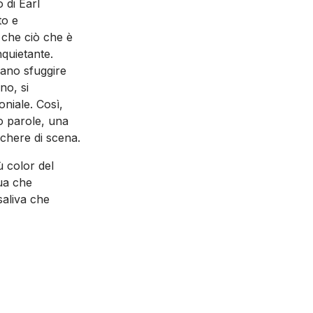
 di Earl
to e
e che ciò che è
quietante.
iano sfuggire
no, si
niale. Così,
o parole, una
schere di scena.
ù color del
gua che
saliva che