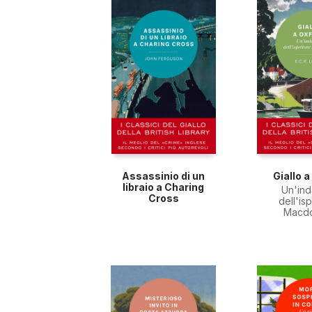
Assassinio di un
Giallo a
libraio a Charing
Un'in
Cross
dell'is
Macd