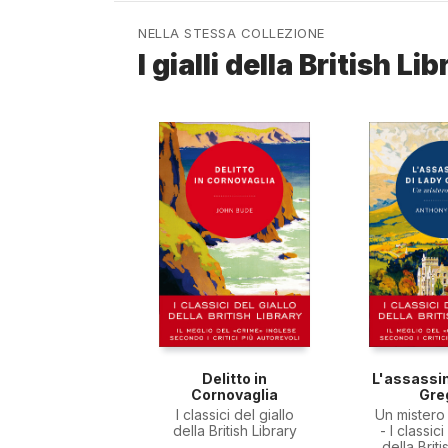
NELLA STESSA COLLEZIONE
I gialli della British Li
Delitto in
L'assassin
Cornovaglia
Gre
I classici del giallo
Un mister
della British Library
- I classici
della Briti