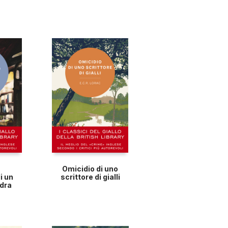
Omicidio di uno
i un
scrittore di gialli
ndra