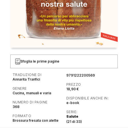
Sfoglia le prime pagine
TRADUZIONE DI
9791222200569
Annarita Tranfici
PREZZO
GENERE
18,90 €
Cucina, manuali e varia
DISPONIBILE ANCHE IN:
NUMERO DI PAGINE
e-book
368
SERIE:
FORMATO
Salute
Brossura fresata con alette
(21 di 33)