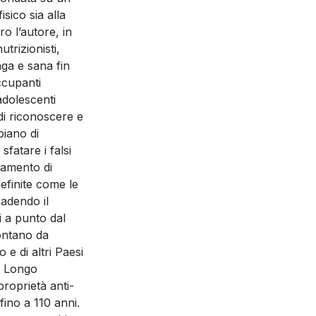
sico sia alla
ro l’autore, in
utrizionisti,
nga e sana fin
ccupanti
adolescenti
i di riconoscere e
piano di
sfatare i falsi
zamento di
efinite come le
ibadendo il
si a punto dal
ontano da
 e di altri Paesi
i. Longo
oprietà anti-
ino a 110 anni.