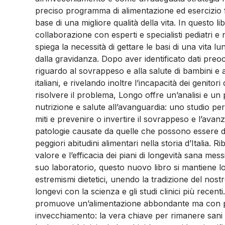
preciso programma di alimentazione ed esercizio fi
base di una migliore qualità della vita. In questo lib
collaborazione con esperti e specialisti pediatri e n
spiega la necessità di gettare le basi di una vita lu
dalla gravidanza. Dopo aver identificato dati preo
riguardo al sovrappeso e alla salute di bambini e 
italiani, e rivelando inoltre l’incapacità dei genitor
risolvere il problema, Longo offre un’analisi e un 
nutrizione e salute all’avanguardia: uno studio per 
miti e prevenire o invertire il sovrappeso e l’avan
patologie causate da quelle che possono essere d
peggiori abitudini alimentari nella storia d’Italia. R
valore e l’efficacia dei piani di longevità sana mes
suo laboratorio, questo nuovo libro si mantiene l
estremismi dietetici, unendo la tradizione del nostro
longevi con la scienza e gli studi clinici più recent
promuove un’alimentazione abbondante ma con pr
invecchiamento: la vera chiave per rimanere sani f