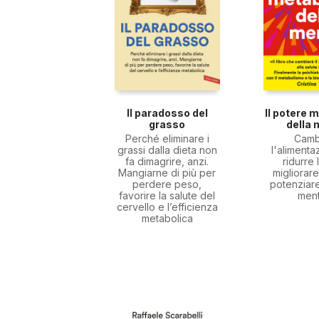
Il paradosso del
Il potere 
grasso
della
Perché eliminare i
Camb
grassi dalla dieta non
l'alimenta
fa dimagrire, anzi.
ridurre 
Mangiarne di più per
migliorare
perdere peso,
potenziare
favorire la salute del
men
cervello e l’efficienza
metabolica