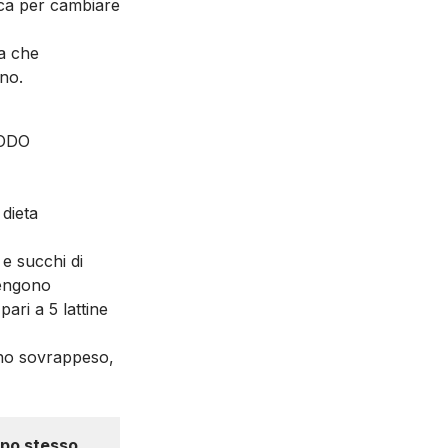
ica per cambiare
a che
ano.
MODO
 dieta
 e succhi di
vengono
ari a 5 lattine
sono sovrappeso,
empo stesso