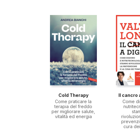
Cold Therapy
Il cancro 
Come praticare la
Come di
terapia del freddo
nutritec
per migliorare salute,
sta
vitalità ed energia
rivoluzio
prevenzi
cura dei