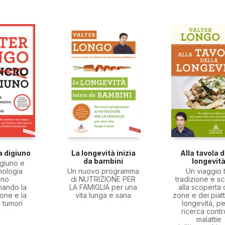
a digiuno
La longevità inizia
Alla tavola d
da bambini
longevit
giuno e
nologia
Un nuovo programma
Un viaggio 
nno
di NUTRIZIONE PER
tradizione e s
nando la
LA FAMIGLIA per una
alla scoperta 
one e la
vita lunga e sana
zone e dei piatt
 tumori
longevità, pe
ricerca contr
malattie