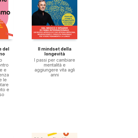
e del
Il mindset della
mo
longevità
lo
I passi per cambiare
ntro
mentalità e
e e
aggiungere vita agli
tenza
anni
e le
ntare
nto e
so