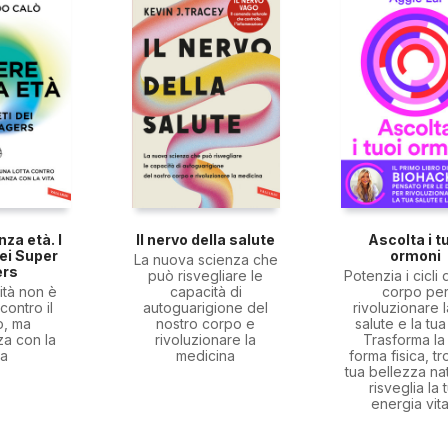
za età. I
Il nervo della salute
Ascolta i t
dei Super
ormoni
La nuova scienza che
ers
può risvegliare le
Potenzia i cicli 
ità non è
capacità di
corpo pe
contro il
autoguarigione del
rivoluzionare l
o, ma
nostro corpo e
salute e la tua 
za con la
rivoluzionare la
Trasforma la
ta
medicina
forma fisica, tr
tua bellezza nat
risveglia la 
energia vita