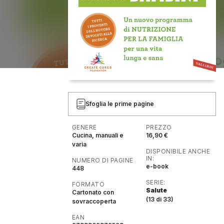
Sfoglia le prime pagine
GENERE
PREZZO
Cucina, manuali e
16,90 €
varia
DISPONIBILE ANCHE
IN:
NUMERO DI PAGINE
e-book
448
SERIE:
FORMATO
Salute
Cartonato con
(13 di 33)
sovraccoperta
EAN