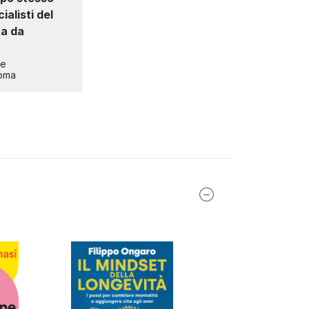
ialisti del
ta da
 e
Roma