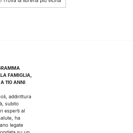
Trova la libreria più vicina
OGRAMMA
LA FAMIGLIA,
A 110 ANNI
li, addirittura
à
, subito
i esperti al
salute, ha
iano legate
fondata su un