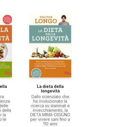
ella
La dieta della
à
longevità
tra
Dallo scienziato che
cienza
ha rivoluzionato la
delle
ricerca su staminali e
i della
invecchiamento, la
r la
DIETA MIMA-DIGIUNO
o le
per vivere sani fino a
110 anni