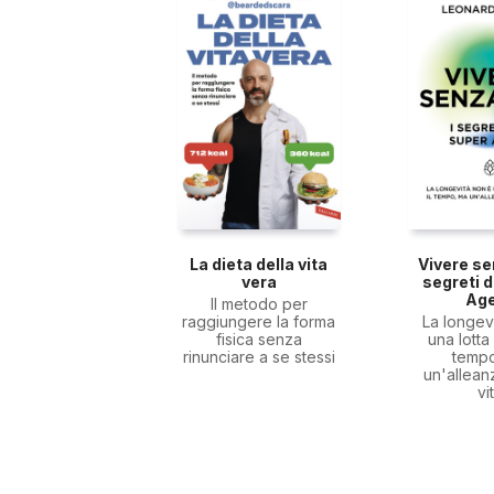
La dieta della vita
Vivere sen
vera
segreti 
Ag
Il metodo per
raggiungere la forma
La longev
fisica senza
una lotta 
rinunciare a se stessi
temp
un'allean
vi