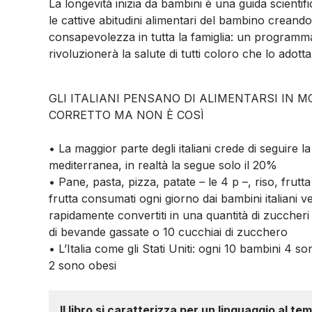
La longevità inizia da bambini
è una guida scientif
le cattive abitudini alimentari del bambino creando
consapevolezza in tutta la famiglia: un programm
rivoluzionerà la salute di tutti coloro che lo adott
GLI ITALIANI PENSANO DI ALIMENTARSI IN 
CORRETTO MA NON È COSÌ
• La maggior parte degli italiani crede di seguire la
mediterranea, in realtà la segue solo il 20%
• Pane, pasta, pizza, patate – le 4 p –, riso, frutta
frutta consumati ogni giorno dai bambini italiani 
rapidamente convertiti in una quantità di zuccheri p
di bevande gassate o 10 cucchiai di zucchero
• L’Italia come gli Stati Uniti: ogni 10 bambini 4 
2 sono obesi
Il libro si caratterizza per un linguaggio al t