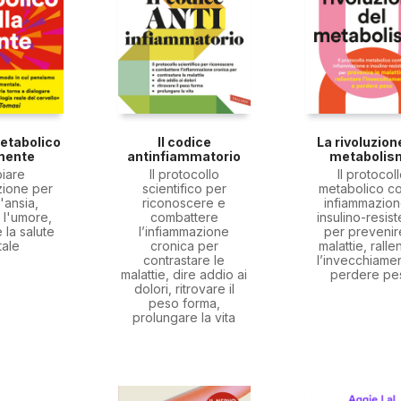
metabolico
Il codice
La rivoluzion
 mente
antinfiammatorio
metabolis
iare
Il protocollo
Il protocol
zione per
scientifico per
metabolico co
l'ansia,
riconoscere e
infiammazion
 l'umore,
combattere
insulino-resis
 la salute
l’infiammazione
per prevenir
tale
cronica per
malattie, ralle
contrastare le
l’invecchiame
malattie, dire addio ai
perdere pe
dolori, ritrovare il
peso forma,
prolungare la vita