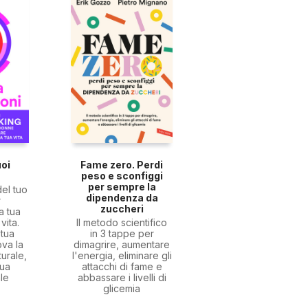
uoi
Fame zero. Perdi
peso e sconfiggi
per sempre la
del tuo
dipendenza da
r
zuccheri
a tua
vita.
Il metodo scientifico
 tua
in 3 tappe per
ova la
dimagrire, aumentare
urale,
l'energia, eliminare gli
tua
attacchi di fame e
le
abbassare i livelli di
glicemia